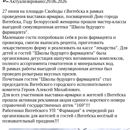
Актуализировано:
29.06.2026
27 июня на площади Свободы г.Витебска в рамках
проведения выставки-ярмарки, посвященной Дню города
Витебска, Году Белорусской женщины прошли мастер-классы
выездной симуляционная аптеки "Школа будущего
фармацевта".
Маленькие гости попробовали себя в роли фармацевта и
провизора, смогли выписать рецепта, приготовить
лекарственную форму и реализовать на кассе "лекарства". Для
детей и гостей "Школы будущего фармацевта" была
организована дегустация шипучих витаминных комплексов,
полного ассортимента гематогенов и минеральных вод.
В рамках работы выездной симуляционная аптеки был
проведен розыгрыш вкусных призов.
Почетным гостем "Школы будущего фармацевта" стал
председатель Витебского городского исполнительного
комитета Героев Алексей Михайлович.
Для всех участников выставки-ярмарки и жителей г.Витебска
прошла активная рекламная акция единого короткого номера
справочной государственных аптек "169"!!!
Работники Витебского УП "Фармация" в очередной раз
организовали для жителей и гостей г.Витебска весёлый и
познавательный праздник!!!