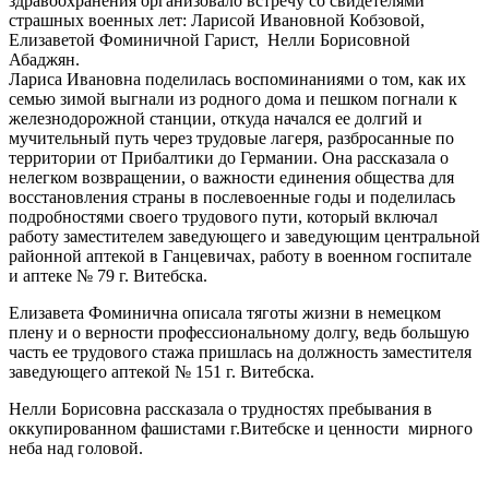
здравоохранения организовало встречу со свидетелями
страшных военных лет: Ларисой Ивановной Кобзовой,
Елизаветой Фоминичной Гарист, Нелли Борисовной
Абаджян.
Лариса Ивановна поделилась воспоминаниями о том, как их
семью зимой выгнали из родного дома и пешком погнали к
железнодорожной станции, откуда начался ее долгий и
мучительный путь через трудовые лагеря, разбросанные по
территории от Прибалтики до Германии. Она рассказала о
нелегком возвращении, о важности единения общества для
восстановления страны в послевоенные годы и поделилась
подробностями своего трудового пути, который включал
работу заместителем заведующего и заведующим центральной
районной аптекой в Ганцевичах, работу в военном госпитале
и аптеке № 79 г. Витебска.
Елизавета Фоминична описала тяготы жизни в немецком
плену и о верности профессиональному долгу, ведь большую
часть ее трудового стажа пришлась на должность заместителя
заведующего аптекой № 151 г. Витебска.
Нелли Борисовна рассказала о трудностях пребывания в
оккупированном фашистами г.Витебске и ценности мирного
неба над головой.