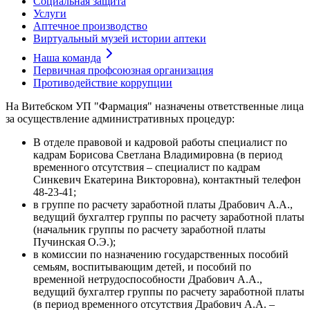
Социальная защита
Услуги
Аптечное производство
Виртуальный музей истории аптеки
Наша команда
Первичная профсоюзная организация
Противодействие коррупции
На Витебском УП "Фармация" назначены ответственные лица
за осуществление административных процедур:
В отделе правовой и кадровой работы специалист по
кадрам Борисова Светлана Владимировна (в период
временного отсутствия – специалист по кадрам
Синкевич Екатерина Викторовна), контактный телефон
48-23-41;
в группе по расчету заработной платы Драбович А.А.,
ведущий бухгалтер группы по расчету заработной платы
(начальник группы по расчету заработной платы
Пучинская О.Э.);
в комиссии по назначению государственных пособий
семьям, воспитывающим детей, и пособий по
временной нетрудоспособности Драбович А.А.,
ведущий бухгалтер группы по расчету заработной платы
(в период временного отсутствия Драбович А.А. –